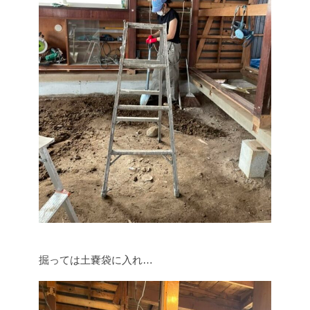
掘っては土嚢袋に入れ…