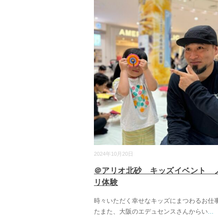
2024年10月20日
＠アリオ北砂 キッズイベント 
リ体験
時々いただく幸せなキッズにまつわるお仕
たまた、大阪のエデュセンスさんからい
...