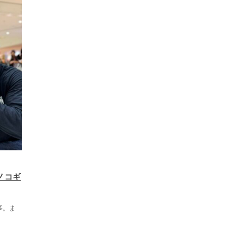
ノコギ
事。ま