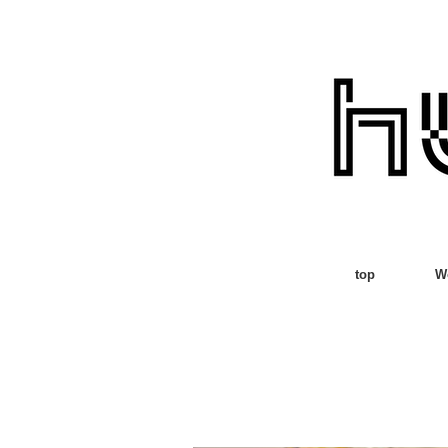
top
W