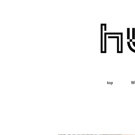
top
W