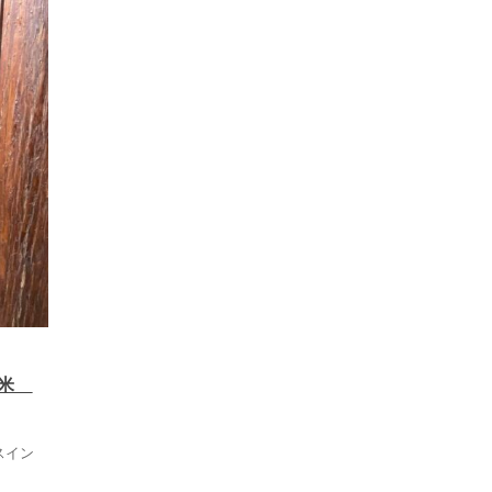
留米
スイン