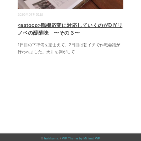
2020年07月01日
<eatoco>臨機応変に対応していくのがDIYリ
ノベの醍醐味 〜その３〜
1日目の下準備を踏まえて、2日目は朝イチで作戦会議が
行われました。天井を剥がして
...
©
hulakuma
. /
WP Theme by Minimal WP