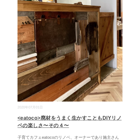
2020年07月01日
<eatoco>廃材をうまく生かすこともDIYリノ
ベの楽しさ〜その４〜
子育てカフェeatocoのリノベ、オーナーであり施主さん