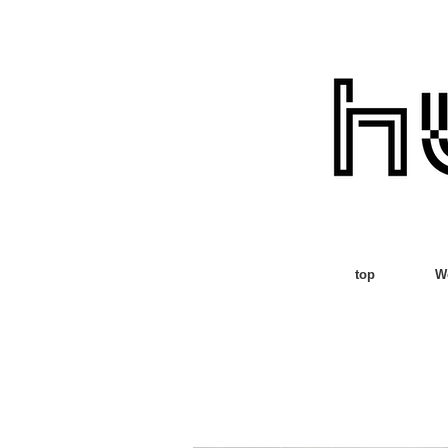
top
W