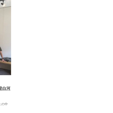
澄白河
ェの中