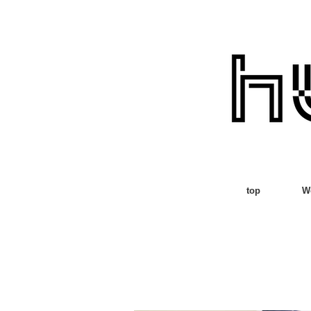
top
W