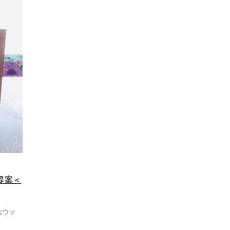
提案＜
なウォ